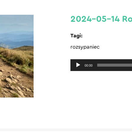
2024-05-14 Ro
Tagi:
rozsypaniec
Odtwarzacz
00:00
plików
dźwiękowych