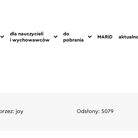
dla nauczycieli
do
MARiD
aktualno
i wychowawców
pobrania
rzez: joy
Odsłony: 5079