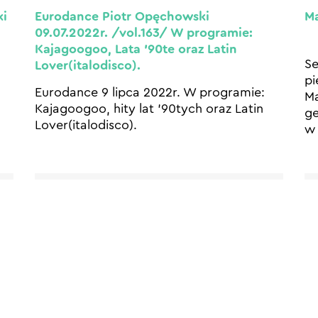
ki
Ma
Eurodance Piotr Opęchowski
09.07.2022r. /vol.163/ W programie:
Kajagoogoo, Lata ’90te oraz Latin
Se
Lover(italodisco).
pi
Eurodance 9 lipca 2022r. W programie:
Ma
Kajagoogoo, hity lat ’90tych oraz Latin
ge
Lover(italodisco).
w 