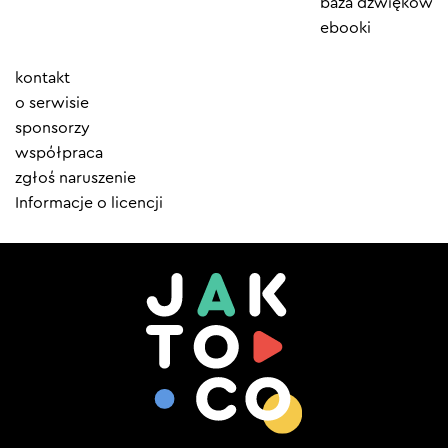
baza dźwięków
ebooki
Element
kontakt
menu
o serwisie
sponsorzy
współpraca
zgłoś naruszenie
Informacje o licencji