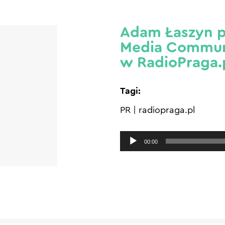
Adam Łaszyn pr
Media Commun
w RadioPraga.
Tagi:
PR
|
radiopraga.pl
Odtwarzacz
00:00
plików
dźwiękowych