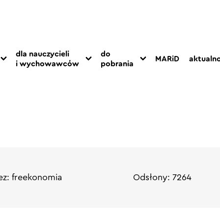
dla nauczycieli
do
MARiD
aktualno
i wychowawców
pobrania
z: freekonomia
Odsłony: 7264