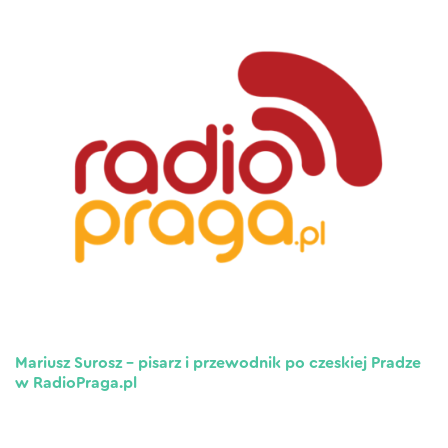
Mariusz Surosz – pisarz i przewodnik po czeskiej Pradze
w RadioPraga.pl