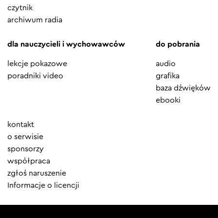
czytnik
archiwum radia
dla nauczycieli i wychowawców
do pobrania
lekcje pokazowe
audio
poradniki video
grafika
baza dźwięków
ebooki
Element
kontakt
menu
o serwisie
sponsorzy
współpraca
zgłoś naruszenie
Informacje o licencji