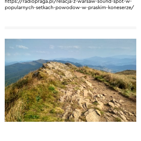
https://radiopraga.pl/relacja-z-warsaw-sound-spot-w-
popularnych-setkach-powodow-w-praskim-koneserze/