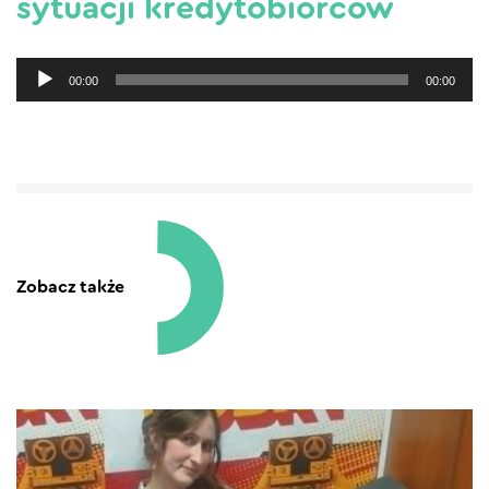
sytuacji kredytobiorców
Odtwarzacz
00:00
00:00
plików
dźwiękowych
Zobacz także