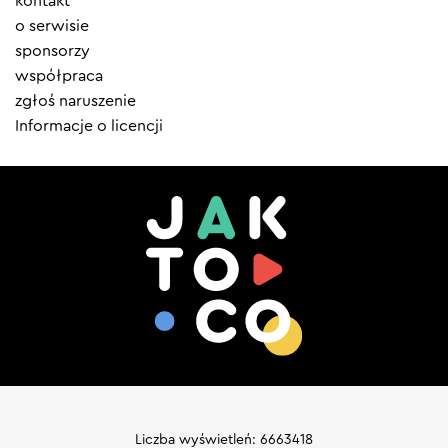
kontakt
menu
o serwisie
sponsorzy
współpraca
zgłoś naruszenie
Informacje o licencji
Liczba wyświetleń: 6663418