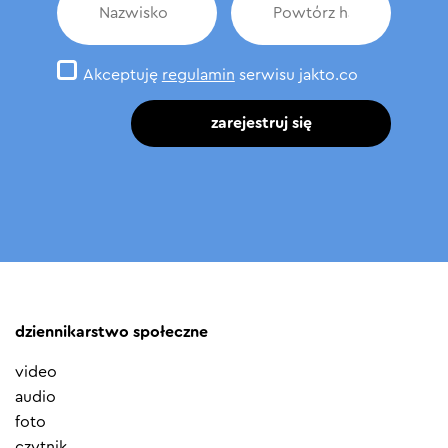
Akceptuję
regulamin
serwisu jakto.co
zarejestruj się
dziennikarstwo społeczne
video
audio
foto
czytnik