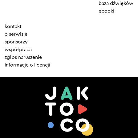
baza dźwięków
ebooki
Element
kontakt
menu
o serwisie
sponsorzy
współpraca
zgłoś naruszenie
Informacje o licencji