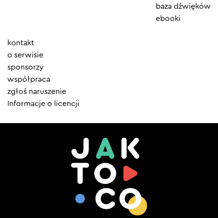
baza dźwięków
ebooki
Element
kontakt
menu
o serwisie
sponsorzy
współpraca
zgłoś naruszenie
Informacje o licencji