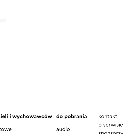
Element
cieli i wychowawców
do pobrania
kontakt
menu
o serwisie
azowe
audio
sponsorzy