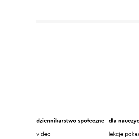
dziennikarstwo społeczne
dla nauczy
video
lekcje pok