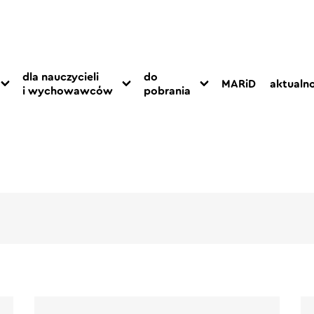
dla nauczycieli
do
MARiD
aktualno
i wychowawców
pobrania