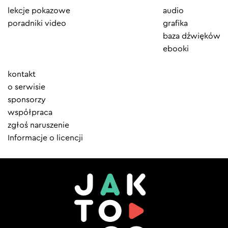
lekcje pokazowe
audio
poradniki video
grafika
baza dźwięków
ebooki
Element
kontakt
menu
o serwisie
sponsorzy
współpraca
zgłoś naruszenie
Informacje o licencji