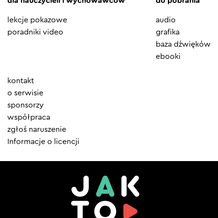
dla nauczycieli i wychowawców
do pobrania
lekcje pokazowe
audio
poradniki video
grafika
baza dźwięków
ebooki
Element
kontakt
menu
o serwisie
sponsorzy
współpraca
zgłoś naruszenie
Informacje o licencji