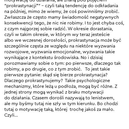
”prokrastynacji*” – czyli taką tendencję do odkładania
na później, mimo że wiemy, że coś powinniśmy zrobić.
Zwłaszcza że często mamy świadomość negatywnych
konsekwencji tego, że nic nie robimy. I to jest chyba coś,
z czym najgorzej sobie radzić. W okresie dorastania,
czyli w takim okresie, w którym wy teraz jesteście
albo we wczesnej dorosłości, prokrastynacja może być
szczególnie częsta ze względu na niektóre wyzwania
rozwojowe, wyzwania emocjonalne, wyzwania takie
wynikające z kontekstu środowiska. No i dzisiaj
porozmawiamy sobie o tym: po pierwsze, dlaczego tak
robimy, a po drugie, co z tym zrobić. To jest takie
pierwsze pytanie: skąd się bierze prokrastynacja?
Dlaczego prokrastynujemy? Takie psychologiczne
mechanizmy, które leżą u podłoża, mogą być różne. Z
jednej strony mogą wynikać z braku motywacji
do działania. Czasem dorośli nazywają to lenistwem,
ale my byśmy tutaj nie szły w tym kierunku. Bo chodzi
tutaj o motywację taką, której trochę jakoś za mało.
Czyli…