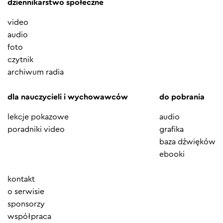
dziennikarstwo społeczne
video
audio
foto
czytnik
archiwum radia
dla nauczycieli i wychowawców
do pobrania
lekcje pokazowe
audio
poradniki video
grafika
baza dźwięków
ebooki
Element
kontakt
menu
o serwisie
sponsorzy
współpraca