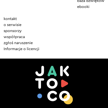
baza dźwięków
ebooki
Element
kontakt
menu
o serwisie
sponsorzy
współpraca
zgłoś naruszenie
Informacje o licencji