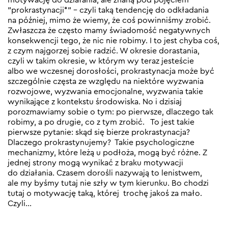
”prokrastynacji*” – czyli taką tendencję do odkładania
na później, mimo że wiemy, że coś powinniśmy zrobić.
Zwłaszcza że często mamy świadomość negatywnych
konsekwencji tego, że nic nie robimy. I to jest chyba coś,
z czym najgorzej sobie radzić. W okresie dorastania,
czyli w takim okresie, w którym wy teraz jesteście
albo we wczesnej dorosłości, prokrastynacja może być
szczególnie częsta ze względu na niektóre wyzwania
rozwojowe, wyzwania emocjonalne, wyzwania takie
wynikające z kontekstu środowiska. No i dzisiaj
porozmawiamy sobie o tym: po pierwsze, dlaczego tak
robimy, a po drugie, co z tym zrobić. To jest takie
pierwsze pytanie: skąd się bierze prokrastynacja?
Dlaczego prokrastynujemy? Takie psychologiczne
mechanizmy, które leżą u podłoża, mogą być różne. Z
jednej strony mogą wynikać z braku motywacji
do działania. Czasem dorośli nazywają to lenistwem,
ale my byśmy tutaj nie szły w tym kierunku. Bo chodzi
tutaj o motywację taką, której trochę jakoś za mało.
Czyli…