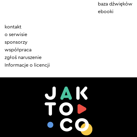
baza dźwięków
ebooki
Element
kontakt
menu
o serwisie
sponsorzy
współpraca
zgłoś naruszenie
Informacje o licencji