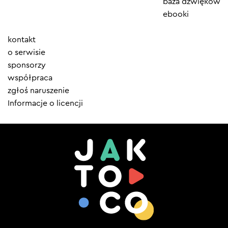
baza dźwięków
ebooki
Element
kontakt
menu
o serwisie
sponsorzy
współpraca
zgłoś naruszenie
Informacje o licencji