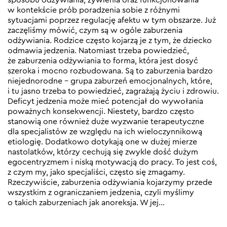
w kontekście prób poradzenia sobie z różnymi
sytuacjami poprzez regulację afektu w tym obszarze. Już
zaczęliśmy mówić, czym są w ogóle zaburzenia
odżywiania. Rodzice często kojarzą je z tym, że dziecko
odmawia jedzenia. Natomiast trzeba powiedzieć,
że zaburzenia odżywiania to forma, która jest dosyć
szeroka i mocno rozbudowana. Są to zaburzenia bardzo
niejednorodne – grupa zaburzeń emocjonalnych, które,
i tu jasno trzeba to powiedzieć, zagrażają życiu i zdrowiu.
Deficyt jedzenia może mieć potencjał do wywołania
poważnych konsekwencji. Niestety, bardzo często
stanowią one również duże wyzwanie terapeutyczne
dla specjalistów ze względu na ich wieloczynnikową
etiologię. Dodatkowo dotykają one w dużej mierze
nastolatków, którzy cechują się zwykle dość dużym
egocentryzmem i niską motywacją do pracy. To jest coś,
z czym my, jako specjaliści, często się zmagamy.
Rzeczywiście, zaburzenia odżywiania kojarzymy przede
wszystkim z ograniczaniem jedzenia, czyli myślimy
o takich zaburzeniach jak anoreksja. W jej…