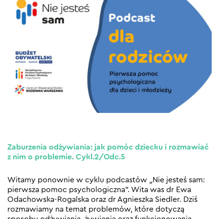
Zaburzenia odżywiania: jak pomóc dziecku i rozmawiać
z nim o problemie. Cykl.2/Odc.5
Witamy ponownie w cyklu podcastów „Nie jesteś sam:
pierwsza pomoc psychologiczna”. Wita was dr Ewa
Odachowska-Rogalska oraz dr Agnieszka Siedler. Dziś
rozmawiamy na temat problemów, które dotyczą
sposobu odżywiania, żywienia oraz funkcjonowania