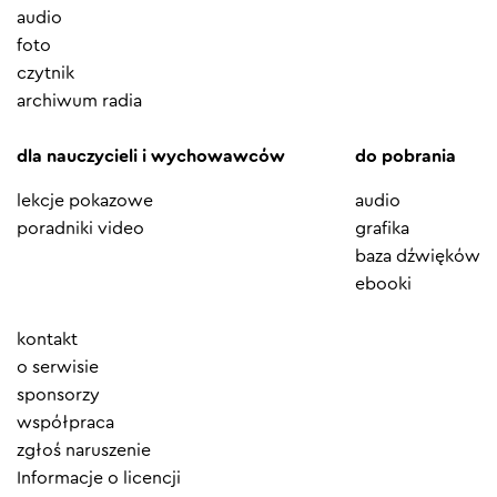
audio
foto
czytnik
archiwum radia
dla nauczycieli i wychowawców
do pobrania
lekcje pokazowe
audio
poradniki video
grafika
baza dźwięków
ebooki
Element
kontakt
menu
o serwisie
sponsorzy
współpraca
zgłoś naruszenie
Informacje o licencji