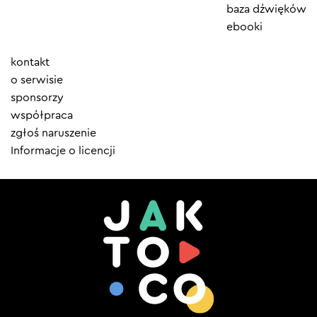
baza dźwięków
ebooki
Element
kontakt
menu
o serwisie
sponsorzy
współpraca
zgłoś naruszenie
Informacje o licencji