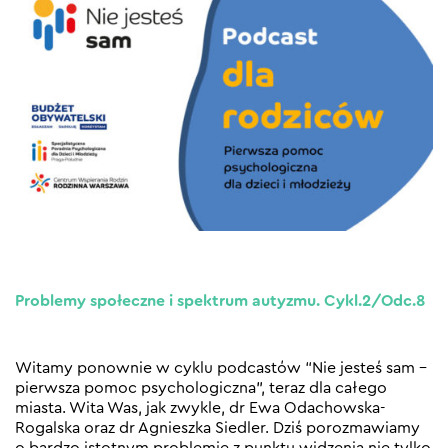
Problemy społeczne i spektrum autyzmu. Cykl.2/Odc.8
Witamy ponownie w cyklu podcastów “Nie jesteś sam –
pierwsza pomoc psychologiczna”, teraz dla całego
miasta. Wita Was, jak zwykle, dr Ewa Odachowska-
Rogalska oraz dr Agnieszka Siedler. Dziś porozmawiamy
o bardzo istotnym problemie z punktu widzenia nie tylko