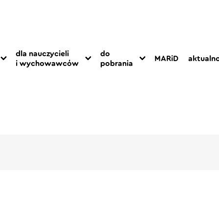
dla nauczycieli
do
MARiD
aktualno
i wychowawców
pobrania