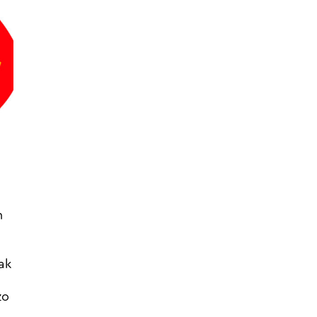
h
ak
zo