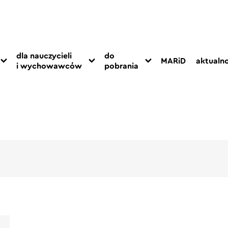
dla nauczycieli
do
MARiD
aktualno
i wychowawców
pobrania