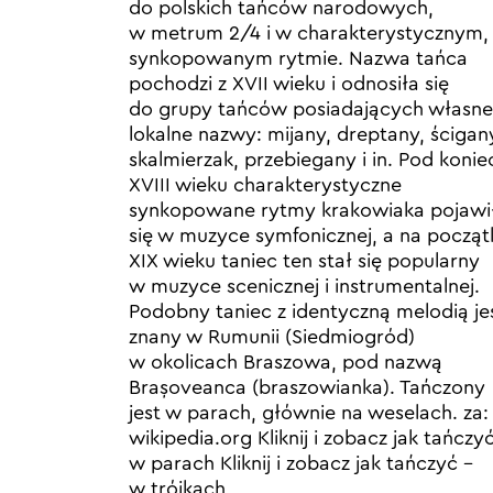
do polskich tańców narodowych,
w metrum 2/4 i w charakterystycznym,
synkopowanym rytmie. Nazwa tańca
pochodzi z XVII wieku i odnosiła się
do grupy tańców posiadających własne
lokalne nazwy: mijany, dreptany, ścigan
skalmierzak, przebiegany i in. Pod konie
XVIII wieku charakterystyczne
synkopowane rytmy krakowiaka pojawi
się w muzyce symfonicznej, a na począt
XIX wieku taniec ten stał się popularny
w muzyce scenicznej i instrumentalnej.
Podobny taniec z identyczną melodią je
znany w Rumunii (Siedmiogród)
w okolicach Braszowa, pod nazwą
Brașoveanca (braszowianka). Tańczony
jest w parach, głównie na weselach. za:
wikipedia.org Kliknij i zobacz jak tańczy
w parach Kliknij i zobacz jak tańczyć –
w trójkach