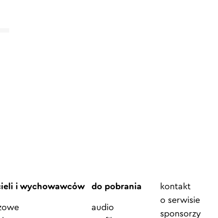
Element
cieli i wychowawców
do pobrania
kontakt
menu
o serwisie
azowe
audio
sponsorzy