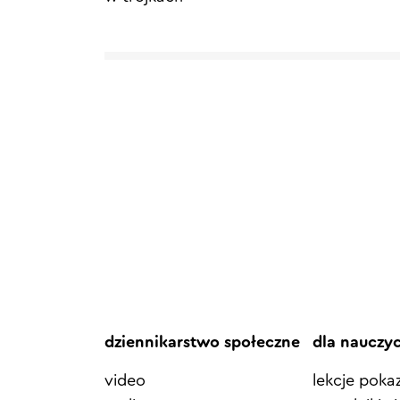
dziennikarstwo społeczne
dla nauczy
video
lekcje pok