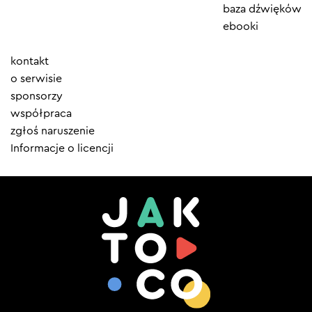
baza dźwięków
ebooki
Element
kontakt
menu
o serwisie
sponsorzy
współpraca
zgłoś naruszenie
Informacje o licencji