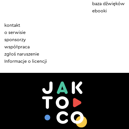
baza dźwięków
ebooki
Element
kontakt
menu
o serwisie
sponsorzy
współpraca
zgłoś naruszenie
Informacje o licencji