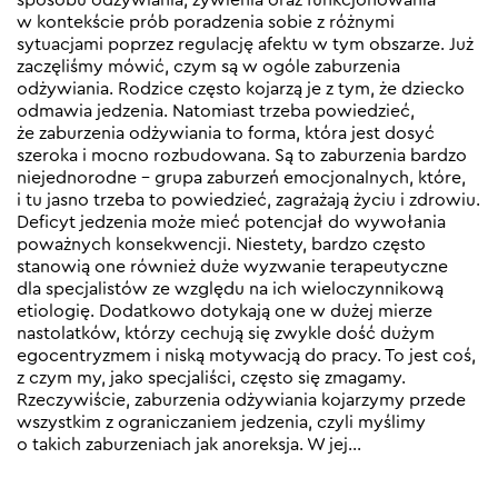
w kontekście prób poradzenia sobie z różnymi
sytuacjami poprzez regulację afektu w tym obszarze. Już
zaczęliśmy mówić, czym są w ogóle zaburzenia
odżywiania. Rodzice często kojarzą je z tym, że dziecko
odmawia jedzenia. Natomiast trzeba powiedzieć,
że zaburzenia odżywiania to forma, która jest dosyć
szeroka i mocno rozbudowana. Są to zaburzenia bardzo
niejednorodne – grupa zaburzeń emocjonalnych, które,
i tu jasno trzeba to powiedzieć, zagrażają życiu i zdrowiu.
Deficyt jedzenia może mieć potencjał do wywołania
poważnych konsekwencji. Niestety, bardzo często
stanowią one również duże wyzwanie terapeutyczne
dla specjalistów ze względu na ich wieloczynnikową
etiologię. Dodatkowo dotykają one w dużej mierze
nastolatków, którzy cechują się zwykle dość dużym
egocentryzmem i niską motywacją do pracy. To jest coś,
z czym my, jako specjaliści, często się zmagamy.
Rzeczywiście, zaburzenia odżywiania kojarzymy przede
wszystkim z ograniczaniem jedzenia, czyli myślimy
o takich zaburzeniach jak anoreksja. W jej…