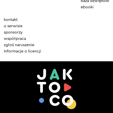
baza dźwięków
ebooki
Element
kontakt
menu
o serwisie
sponsorzy
współpraca
zgłoś naruszenie
Informacje o licencji