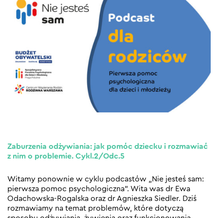
Zaburzenia odżywiania: jak pomóc dziecku i rozmawiać
z nim o problemie. Cykl.2/Odc.5
Witamy ponownie w cyklu podcastów „Nie jesteś sam:
pierwsza pomoc psychologiczna”. Wita was dr Ewa
Odachowska-Rogalska oraz dr Agnieszka Siedler. Dziś
rozmawiamy na temat problemów, które dotyczą
sposobu odżywiania, żywienia oraz funkcjonowania