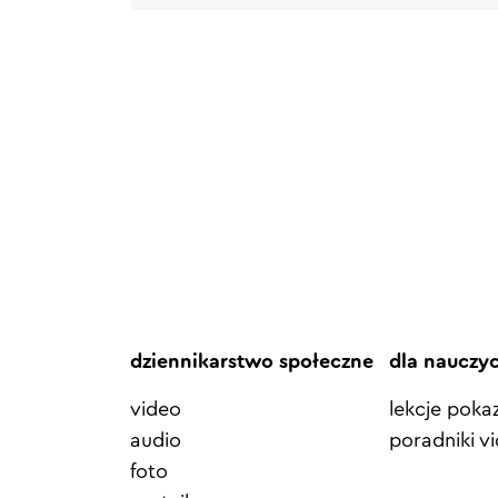
dziennikarstwo społeczne
dla nauczy
video
lekcje pok
audio
poradniki v
foto