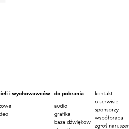
Element
cieli i wychowawców
do pobrania
kontakt
menu
o serwisie
azowe
audio
sponsorzy
ideo
grafika
współpraca
baza dźwięków
zgłoś naruszen