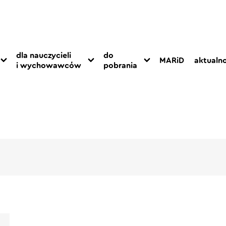
dla nauczycieli
do
MARiD
aktualno
i wychowawców
pobrania