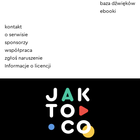
baza dźwięków
ebooki
Element
kontakt
menu
o serwisie
sponsorzy
współpraca
zgłoś naruszenie
Informacje o licencji