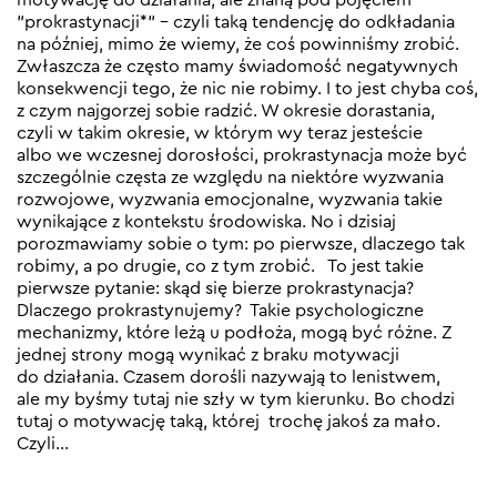
”prokrastynacji*” – czyli taką tendencję do odkładania
na później, mimo że wiemy, że coś powinniśmy zrobić.
Zwłaszcza że często mamy świadomość negatywnych
konsekwencji tego, że nic nie robimy. I to jest chyba coś,
z czym najgorzej sobie radzić. W okresie dorastania,
czyli w takim okresie, w którym wy teraz jesteście
albo we wczesnej dorosłości, prokrastynacja może być
szczególnie częsta ze względu na niektóre wyzwania
rozwojowe, wyzwania emocjonalne, wyzwania takie
wynikające z kontekstu środowiska. No i dzisiaj
porozmawiamy sobie o tym: po pierwsze, dlaczego tak
robimy, a po drugie, co z tym zrobić. To jest takie
pierwsze pytanie: skąd się bierze prokrastynacja?
Dlaczego prokrastynujemy? Takie psychologiczne
mechanizmy, które leżą u podłoża, mogą być różne. Z
jednej strony mogą wynikać z braku motywacji
do działania. Czasem dorośli nazywają to lenistwem,
ale my byśmy tutaj nie szły w tym kierunku. Bo chodzi
tutaj o motywację taką, której trochę jakoś za mało.
Czyli…