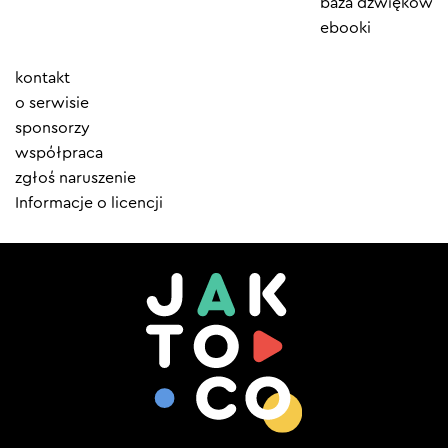
baza dźwięków
ebooki
Element
kontakt
menu
o serwisie
sponsorzy
współpraca
zgłoś naruszenie
Informacje o licencji