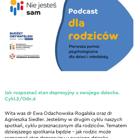
Jak rozpoznać stan depresyjny u swojego dziecka.
Cykl.2/Odc.6
Wita was dr Ewa Odachowska-Rogalska oraz dr
Agnieszka Siedler. Jesteśmy w drugim cyklu naszych
spotkań, cyklu przeznaczonym dla rodziców. Tematem
dzisiejszego spotkania będzie – jak rodzic może
rozpoznać stan depresyjny u swojego dziecka.