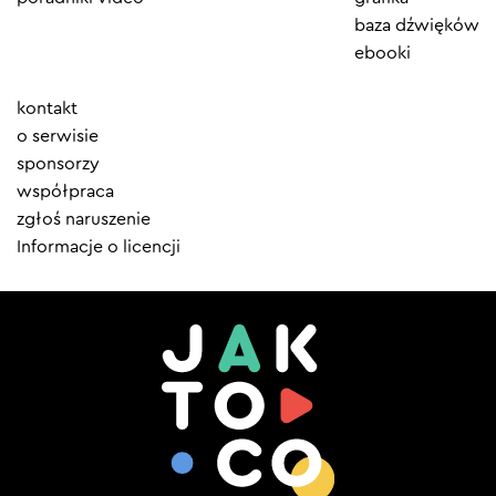
baza dźwięków
ebooki
Element
kontakt
menu
o serwisie
sponsorzy
współpraca
zgłoś naruszenie
Informacje o licencji