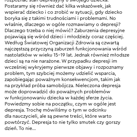
Postaramy się również dać kilka wskazówek, jak
wspierać dziecko i co zrobić w sytuacji, gdy dziecko
boryka się z takimi trudnościami i problemami. No
właśnie, dlaczego w ogóle rozmawiamy o depresji?
Dlaczego trzeba o niej mówić? Zaburzenia depresyjne
pojawiają się wśród dzieci i młodzieży coraz częściej.
Według Światowej Organizacji Zdrowia są czwartą
najczęstszą przyczyną zaburzeń funkcjonowania wśród
nastolatków w wieku 15–19 lat. Jednak również młodsze
dzieci są na nie narażone. W przypadku depresji im
wcześniej wykryjemy pierwsze objawy i rozpoznamy
problem, tym szybciej możemy udzielić wsparcia,
zapobiegając poważnym konsekwencjom, takim jak
na przykład próba samobójcza. Nieleczona depresja
może doprowadzić do poważnych problemów
w funkcjonowaniu dziecka w każdej sferze życia.
Powiedzmy sobie na początku, czym w ogóle jest
depresja. Trochę mówiliśmy o tym w odcinku
dla nauczycieli, ale są pewne treści, które warto
powtórzyć. Depresja to nie tylko smutek czy gorszy
dzień. To nie…