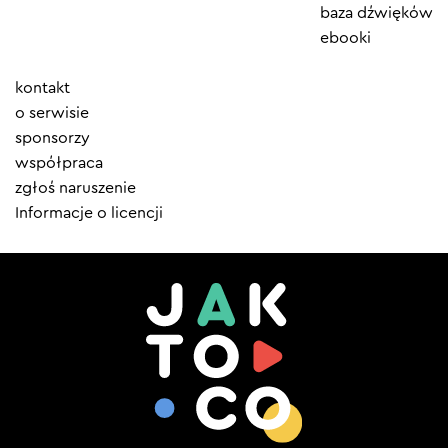
baza dźwięków
ebooki
Element
kontakt
menu
o serwisie
sponsorzy
współpraca
zgłoś naruszenie
Informacje o licencji