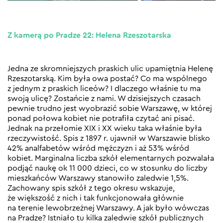
Z kamerą po Pradze 22: Helena Rzeszotarska
Jedna ze skromniejszych praskich ulic upamiętnia Helenę
Rzeszotarską. Kim była owa postać? Co ma wspólnego
z jednym z praskich liceów? I dlaczego właśnie tu ma
swoją ulicę? Zostańcie z nami. W dzisiejszych czasach
pewnie trudno jest wyobrazić sobie Warszawę, w której
ponad połowa kobiet nie potrafiła czytać ani pisać.
Jednak na przełomie XIX i XX wieku taka właśnie była
rzeczywistość. Spis z 1897 r. ujawnił w Warszawie blisko
42% analfabetów wśród mężczyzn i aż 53% wśród
kobiet. Marginalna liczba szkół elementarnych pozwalała
podjąć naukę ok 11 000 dzieci, co w stosunku do liczby
mieszkańców Warszawy stanowiło zaledwie 1,5%.
Zachowany spis szkół z tego okresu wskazuje,
że większość z nich i tak funkcjonowała głównie
na terenie lewobrzeżnej Warszawy. A jak było wówczas
na Pradze? Istniało tu kilka zaledwie szkół publicznych