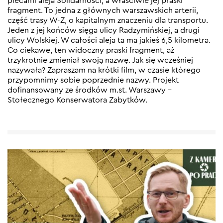
plecami aleja Solidarności, a właściwie jej praski
fragment. To jedna z głównych warszawskich arterii,
część trasy W-Z, o kapitalnym znaczeniu dla transportu.
Jeden z jej końców sięga ulicy Radzymińskiej, a drugi
ulicy Wolskiej. W całości aleja ta ma jakieś 6,5 kilometra.
Co ciekawe, ten widoczny praski fragment, aż
trzykrotnie zmieniał swoją nazwę. Jak się wcześniej
nazywała? Zapraszam na krótki film, w czasie którego
przypomnimy sobie poprzednie nazwy. Projekt
dofinansowany ze środków m.st. Warszawy –
Stołecznego Konserwatora Zabytków.