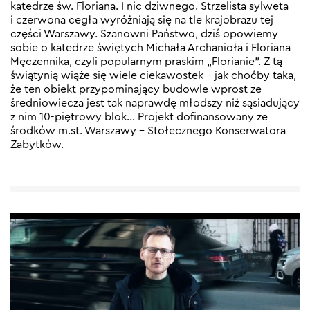
katedrze św. Floriana. I nic dziwnego. Strzelista sylweta
i czerwona cegła wyróżniają się na tle krajobrazu tej
części Warszawy. Szanowni Państwo, dziś opowiemy
sobie o katedrze świętych Michała Archanioła i Floriana
Męczennika, czyli popularnym praskim „Florianie”. Z tą
świątynią wiąże się wiele ciekawostek – jak choćby taka,
że ten obiekt przypominający budowle wprost ze
średniowiecza jest tak naprawdę młodszy niż sąsiadujący
z nim 10-piętrowy blok… Projekt dofinansowany ze
środków m.st. Warszawy – Stołecznego Konserwatora
Zabytków.