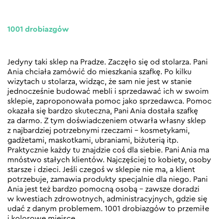
1001 drobiazgów
Jedyny taki sklep na Pradze. Zaczęło się od stolarza. Pani
Ania chciała zamówić do mieszkania szafkę. Po kilku
wizytach u stolarza, widząc, że sam nie jest w stanie
jednocześnie budować mebli i sprzedawać ich w swoim
sklepie, zaproponowała pomoc jako sprzedawca. Pomoc
okazała się bardzo skuteczna, Pani Ania dostała szafkę
za darmo. Z tym doświadczeniem otwarła własny sklep
z najbardziej potrzebnymi rzeczami – kosmetykami,
gadżetami, maskotkami, ubraniami, biżuterią itp.
Praktycznie każdy tu znajdzie coś dla siebie. Pani Ania ma
mnóstwo stałych klientów. Najczęściej to kobiety, osoby
starsze i dzieci. Jeśli czegoś w sklepie nie ma, a klient
potrzebuje, zamawia produkty specjalnie dla niego. Pani
Ania jest też bardzo pomocną osobą – zawsze doradzi
w kwestiach zdrowotnych, administracyjnych, gdzie się
udać z danym problemem. 1001 drobiazgów to przemiłe
i kolorowe miejsce.