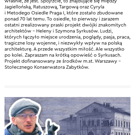
właśnie, że jest. Spójrzcie, to znajdujące się między
Jagiellońską, Ratuszową, Targową oraz Cyryla
i Metodego Osiedle Praga I, które zostało zbudowane
ponad 70 lat temu. To osiedle, to pierwszy i zarazem
ostatni zrealizowany praski projekt dwójki znakomitych
architektów – Heleny i Szymona Syrkusów. Ludzi,
których łączyło miejsce urodzenia, poglądy, pasja, praca,
tragiczne losy wojenne, i niezwykły wpływ na polską
architekturę. A przede wszystkim miłość. Ale wszystko
po kolei. Zapraszam na krótką opowieść o Syrkusach.
Projekt dofinansowany ze środków m.st. Warszawy –
Stołecznego Konserwatora Zabytków.