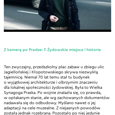
Z kamerą po Pradze: 7. Żydowskie miejsca i historie
Ten zwyczajny, przedszkolny plac zabaw u zbiegu ulic
Jagiellońskiej i Kłopotowskiego skrywa niezwykłą
tajemnicę. Niemal 70 lat temu stał tu budynek
o wyjątkowej architekturze i olbrzymim znaczeniu
dla lokalnej społeczności żydowskiej. Była to Wielka
Synagoga Praska. Po wojnie znalazła się, co prawda,
w opłakanym stanie, ale wg zachowanych dokumentów
nadawała się do odbudowy. Myślano nawet o jej
adaptacji na cele muzealne. Z niejasnych powodów
została jednak rozebrana. Pozostało po niej jedynie