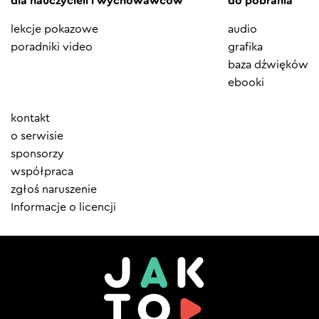
dla nauczycieli i wychowawców
do pobrania
lekcje pokazowe
audio
poradniki video
grafika
baza dźwięków
ebooki
Element
kontakt
menu
o serwisie
sponsorzy
współpraca
zgłoś naruszenie
Informacje o licencji