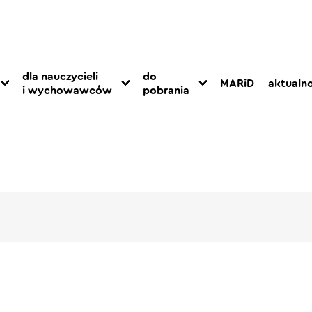
dla nauczycieli
do
MARiD
aktualno
i wychowawców
pobrania