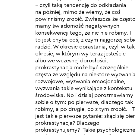
– czyli taką tendencję do odkładania
na później, mimo że wiemy, że coś
powinniśmy zrobić. Zwłaszcza że częst
mamy świadomość negatywnych
konsekwencji tego, że nic nie robimy. I
to jest chyba coś, z czym najgorzej sobi
radzić. W okresie dorastania, czyli w ta
okresie, w którym wy teraz jesteście
albo we wczesnej dorosłości,
prokrastynacja może być szczególnie
częsta ze względu na niektóre wyzwani
rozwojowe, wyzwania emocjonalne,
wyzwania takie wynikające z kontekstu
środowiska. No i dzisiaj porozmawiamy
sobie o tym: po pierwsze, dlaczego tak
robimy, a po drugie, co z tym zrobić. 
jest takie pierwsze pytanie: skąd się bie
prokrastynacja? Dlaczego
prokrastynujemy? Takie psychologiczn