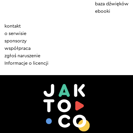
baza dźwięków
ebooki
Element
kontakt
menu
o serwisie
sponsorzy
współpraca
zgłoś naruszenie
Informacje o licencji