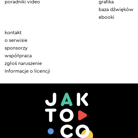
poradniki video
grafika
baza dźwięków
ebooki
Element
kontakt
menu
o serwisie
sponsorzy
współpraca
zgłoś naruszenie
Informacje o licencji