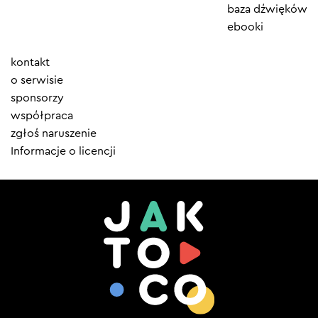
baza dźwięków
ebooki
Element
kontakt
menu
o serwisie
sponsorzy
współpraca
zgłoś naruszenie
Informacje o licencji