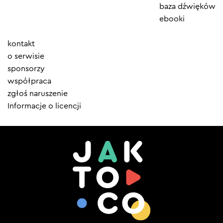
baza dźwięków
ebooki
Element
kontakt
menu
o serwisie
sponsorzy
współpraca
zgłoś naruszenie
Informacje o licencji