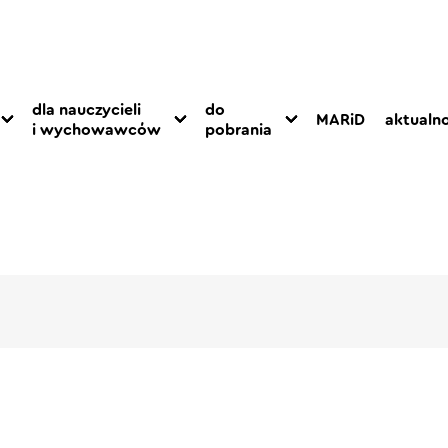
dla nauczycieli
do
MARiD
aktualno
i wychowawców
pobrania