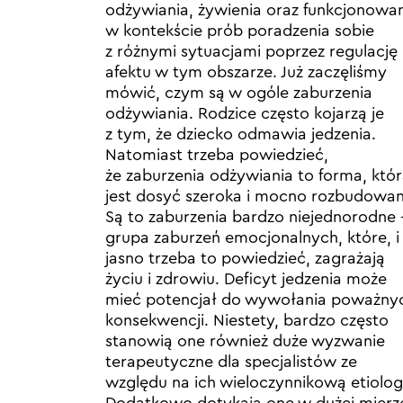
odżywiania, żywienia oraz funkcjonowa
w kontekście prób poradzenia sobie
z różnymi sytuacjami poprzez regulację
afektu w tym obszarze. Już zaczęliśmy
mówić, czym są w ogóle zaburzenia
odżywiania. Rodzice często kojarzą je
z tym, że dziecko odmawia jedzenia.
Natomiast trzeba powiedzieć,
że zaburzenia odżywiania to forma, któ
jest dosyć szeroka i mocno rozbudowan
Są to zaburzenia bardzo niejednorodne 
grupa zaburzeń emocjonalnych, które, i
jasno trzeba to powiedzieć, zagrażają
życiu i zdrowiu. Deficyt jedzenia może
mieć potencjał do wywołania poważny
konsekwencji. Niestety, bardzo często
stanowią one również duże wyzwanie
terapeutyczne dla specjalistów ze
względu na ich wieloczynnikową etiolog
Dodatkowo dotykają one w dużej mierz