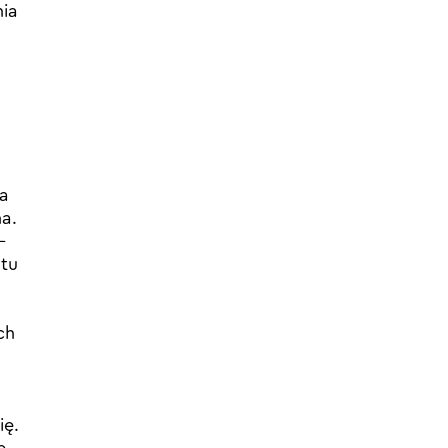
nia
ra
a.
–
 tu
ch
ię.
e