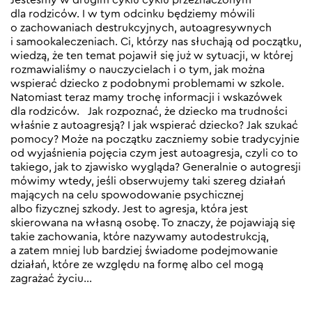
dla rodziców. I w tym odcinku będziemy mówili
o zachowaniach destrukcyjnych, autoagresywnych
i samookaleczeniach. Ci, którzy nas słuchają od początku,
wiedzą, że ten temat pojawił się już w sytuacji, w której
rozmawialiśmy o nauczycielach i o tym, jak można
wspierać dziecko z podobnymi problemami w szkole.
Natomiast teraz mamy trochę informacji i wskazówek
dla rodziców. Jak rozpoznać, że dziecko ma trudności
właśnie z autoagresją? I jak wspierać dziecko? Jak szukać
pomocy? Może na początku zaczniemy sobie tradycyjnie
od wyjaśnienia pojęcia czym jest autoagresja, czyli co to
takiego, jak to zjawisko wygląda? Generalnie o autogresji
mówimy wtedy, jeśli obserwujemy taki szereg działań
mających na celu spowodowanie psychicznej
albo fizycznej szkody. Jest to agresja, która jest
skierowana na własną osobę. To znaczy, że pojawiają się
takie zachowania, które nazywamy autodestrukcją,
a zatem mniej lub bardziej świadome podejmowanie
działań, które ze względu na formę albo cel mogą
zagrażać życiu…