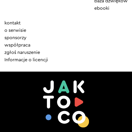
baza dźwięków
ebooki
Element
kontakt
menu
o serwisie
sponsorzy
współpraca
zgłoś naruszenie
Informacje o licencji