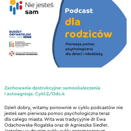
Zachowania destrukcyjne: samookaleczenia
i autoagresja. Cykl.2/Odc.4
Dzień dobry, witamy ponownie w cyklu podcastów nie
jesteś sam pierwsza pomoc psychologiczna teraz
dla całego miasta. Wita was tradycyjnie dr Ewa
Odachowska-Rogalska oraz dr Agnieszka Siedler.
Jesteśmy w drugim cyklu cyklu przeznaczonym