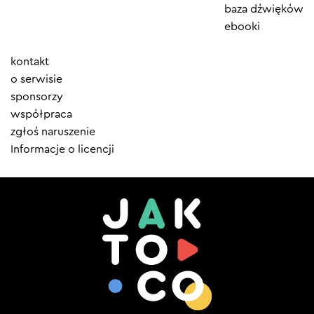
baza dźwięków
ebooki
Element
kontakt
menu
o serwisie
sponsorzy
współpraca
zgłoś naruszenie
Informacje o licencji