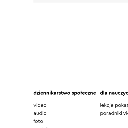
dziennikarstwo społeczne
dla nauczy
video
lekcje pok
audio
poradniki v
foto