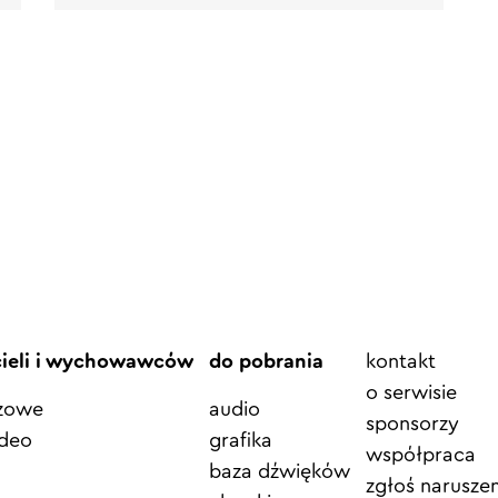
Element
cieli i wychowawców
do pobrania
kontakt
menu
o serwisie
azowe
audio
sponsorzy
ideo
grafika
współpraca
baza dźwięków
zgłoś naruszen