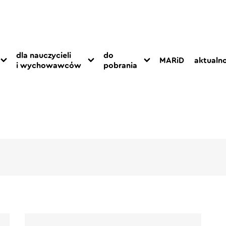
dla nauczycieli
do
MARiD
aktualno
i wychowawców
pobrania