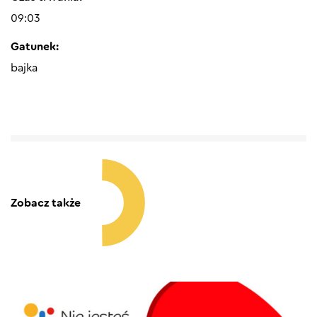
09:03
Gatunek:
bajka
Zobacz także