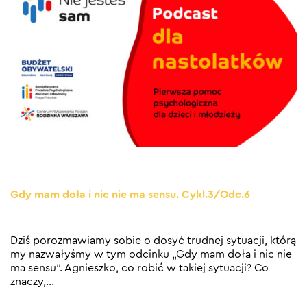
Gdy mam doła i nic nie ma sensu. Cykl.3/Odc.6
Dziś porozmawiamy sobie o dosyć trudnej sytuacji, którą
my nazwałyśmy w tym odcinku „Gdy mam doła i nic nie
ma sensu”. Agnieszko, co robić w takiej sytuacji? Co
znaczy,
…