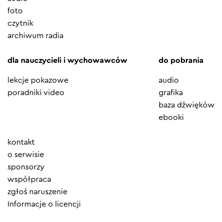
foto
czytnik
archiwum radia
dla nauczycieli i wychowawców
do pobrania
lekcje pokazowe
audio
poradniki video
grafika
baza dźwięków
ebooki
Element
kontakt
menu
o serwisie
sponsorzy
współpraca
zgłoś naruszenie
Informacje o licencji