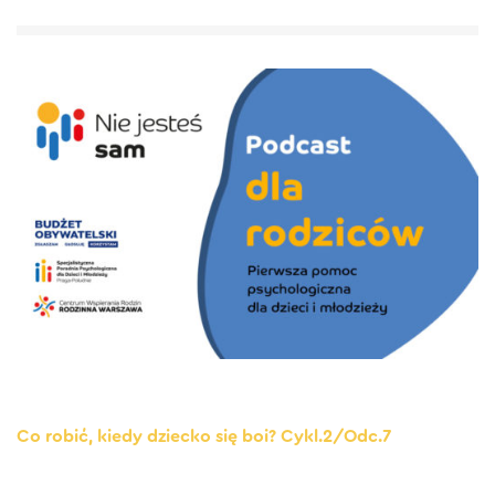
Co robić, kiedy dziecko się boi? Cykl.2/Odc.7