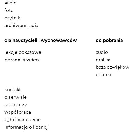
audio
foto
czytnik
archiwum radia
dla nauczycieli i wychowawców
do pobrania
lekcje pokazowe
audio
poradniki video
grafika
baza dźwięków
ebooki
Element
kontakt
menu
o serwisie
sponsorzy
współpraca
zgłoś naruszenie
Informacje o licencji