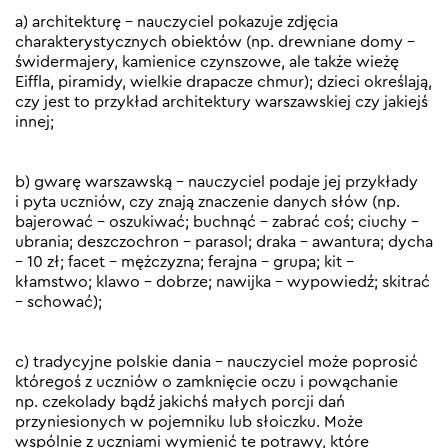
a) architekturę – nauczyciel pokazuje zdjęcia
charakterystycznych obiektów (np. drewniane domy –
świdermajery, kamienice czynszowe, ale także wieżę
Eiffla, piramidy, wielkie drapacze chmur); dzieci określają,
czy jest to przykład architektury warszawskiej czy jakiejś
innej;
b) gwarę warszawską – nauczyciel podaje jej przykłady
i pyta uczniów, czy znają znaczenie danych słów (np.
bajerować – oszukiwać; buchnąć – zabrać coś; ciuchy –
ubrania; deszczochron – parasol; draka – awantura; dycha
– 10 zł; facet – mężczyzna; ferajna – grupa; kit –
kłamstwo; klawo – dobrze; nawijka – wypowiedź; skitrać
– schować);
c) tradycyjne polskie dania – nauczyciel może poprosić
któregoś z uczniów o zamknięcie oczu i powąchanie
np. czekolady bądź jakichś małych porcji dań
przyniesionych w pojemniku lub słoiczku. Może
wspólnie z uczniami wymienić te potrawy, które