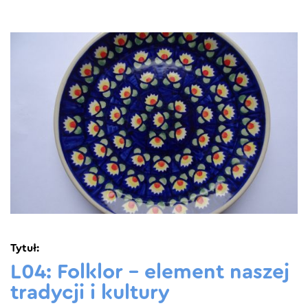
Tytuł:
L04: Folklor – element naszej
tradycji i kultury