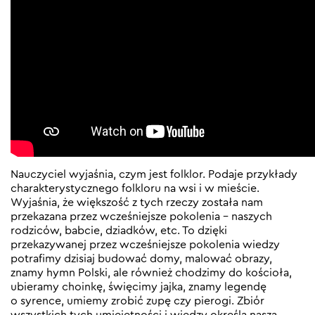
Nauczyciel wyjaśnia, czym jest folklor. Podaje przykłady
charakterystycznego folkloru na wsi i w mieście.
Wyjaśnia, że większość z tych rzeczy została nam
przekazana przez wcześniejsze pokolenia – naszych
rodziców, babcie, dziadków, etc. To dzięki
przekazywanej przez wcześniejsze pokolenia wiedzy
potrafimy dzisiaj budować domy, malować obrazy,
znamy hymn Polski, ale również chodzimy do kościoła,
ubieramy choinkę, święcimy jajka, znamy legendę
o syrence, umiemy zrobić zupę czy pierogi. Zbiór
wszystkich tych umiejętności i wiedzy określa naszą