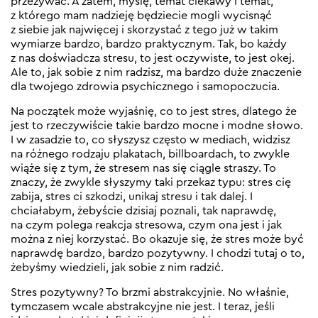
przeżywać. A zatem, myślę, temat ciekawy i temat,
z którego mam nadzieję będziecie mogli wycisnąć
z siebie jak najwięcej i skorzystać z tego już w takim
wymiarze bardzo, bardzo praktycznym. Tak, bo każdy
z nas doświadcza stresu, to jest oczywiste, to jest okej.
Ale to, jak sobie z nim radzisz, ma bardzo duże znaczenie
dla twojego zdrowia psychicznego i samopoczucia.
Na początek może wyjaśnię, co to jest stres, dlatego że
jest to rzeczywiście takie bardzo mocne i modne słowo.
I w zasadzie to, co słyszysz często w mediach, widzisz
na różnego rodzaju plakatach, billboardach, to zwykle
wiąże się z tym, że stresem nas się ciągle straszy. To
znaczy, że zwykle słyszymy taki przekaz typu: stres cię
zabija, stres ci szkodzi, unikaj stresu i tak dalej. I
chciałabym, żebyście dzisiaj poznali, tak naprawdę,
na czym polega reakcja stresowa, czym ona jest i jak
można z niej korzystać. Bo okazuje się, że stres może być
naprawdę bardzo, bardzo pozytywny. I chodzi tutaj o to,
żebyśmy wiedzieli, jak sobie z nim radzić.
Stres pozytywny? To brzmi abstrakcyjnie. No właśnie,
tymczasem wcale abstrakcyjne nie jest. I teraz, jeśli