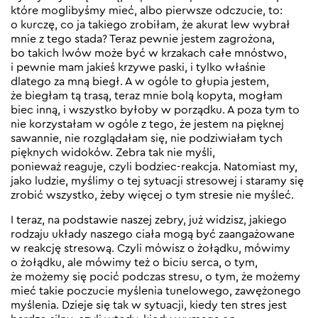
które moglibyśmy mieć, albo pierwsze odczucie, to:
o kurczę, co ja takiego zrobiłam, że akurat lew wybrał
mnie z tego stada? Teraz pewnie jestem zagrożona,
bo takich lwów może być w krzakach całe mnóstwo,
i pewnie mam jakieś krzywe paski, i tylko właśnie
dlatego za mną biegł. A w ogóle to głupia jestem,
że biegłam tą trasą, teraz mnie bolą kopyta, mogłam
biec inną, i wszystko byłoby w porządku. A poza tym to
nie korzystałam w ogóle z tego, że jestem na pięknej
sawannie, nie rozglądałam się, nie podziwiałam tych
pięknych widoków. Zebra tak nie myśli,
ponieważ reaguje, czyli bodziec-reakcja. Natomiast my,
jako ludzie, myślimy o tej sytuacji stresowej i staramy się
zrobić wszystko, żeby więcej o tym stresie nie myśleć.
I teraz, na podstawie naszej zebry, już widzisz, jakiego
rodzaju układy naszego ciała mogą być zaangażowane
w reakcję stresową. Czyli mówisz o żołądku, mówimy
o żołądku, ale mówimy też o biciu serca, o tym,
że możemy się pocić podczas stresu, o tym, że możemy
mieć takie poczucie myślenia tunelowego, zawężonego
myślenia. Dzieje się tak w sytuacji, kiedy ten stres jest