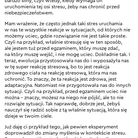
bardzo silny, czyli wtedy, kiedy wymaga on
uruchomienia tej osi stresu, żeby nas chronić przed
niebezpieczeństwem.
Mam wrażenie, że często jednak taki stres uruchamia
w nas te wszystkie reakcje w sytuacjach, od których nie
możemy uciec, gdzie rozwiązanie nie jest takie proste.
Czyli na przykład, właśnie stresuję się w ten sposób,
ale jestem tuż przed egzaminem, który muszę zdać,
na który muszę wejść, i nie mogę uciec. Dokładnie tak. I
teraz, ewolucja przystosowała nas do i wyposażyła nas
w tę super reakcję stresową, bo to jest reakcja
zdrowego ciała na reakcję stresową, która ma nas
uchronić. To znaczy, że ta reakcja jest zdrowa, jest
adaptacyjna. Natomiast nie przygotowała nas do innych
sytuacji. Czyli na przykład, przed egzaminem uciec nie
można – znaczy, możesz na niego nie pójść, ale to nie
rozwiąże sytuacji. Tak naprawdę, dobrze jest, żebyś
nauczył się radzić sobie z tą właśnie sytuacją, która się
dzieje w twoim ciele.
Już daję ci przykład tego, jak pewien eksperyment
doprowadził do zmiany myślenia w kontekście stresu.