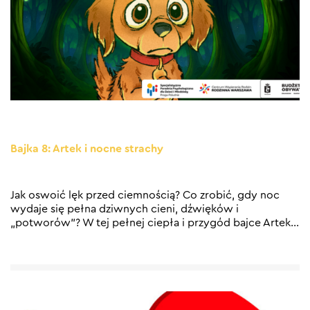
Bajka 8: Artek i nocne strachy
Jak oswoić lęk przed ciemnością? Co zrobić, gdy noc
wydaje się pełna dziwnych cieni, dźwięków i
„potworów”? W tej pełnej ciepła i przygód bajce Artek
…