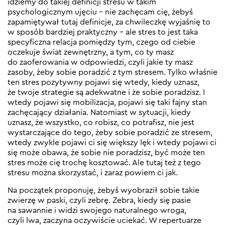
idziemy do takiej definicji stresu w takim
psychologicznym ujęciu – nie zachęcam cię, żebyś
zapamiętywał tutaj definicje, za chwileczkę wyjaśnię to
w sposób bardziej praktyczny – ale stres to jest taka
specyficzna relacja pomiędzy tym, czego od ciebie
oczekuje świat zewnętrzny, a tym, co ty masz
do zaoferowania w odpowiedzi, czyli jakie ty masz
zasoby, żeby sobie poradzić z tym stresem. Tylko właśnie
ten stres pozytywny pojawi się wtedy, kiedy uznasz,
że twoje strategie są adekwatne i że sobie poradzisz. I
wtedy pojawi się mobilizacja, pojawi się taki fajny stan
zachęcający działania. Natomiast w sytuacji, kiedy
uznasz, że wszystko, co robisz, co potrafisz, nie jest
wystarczające do tego, żeby sobie poradzić ze stresem,
wtedy zwykle pojawi ci się większy lęk i wtedy pojawi ci
się może obawa, że sobie nie poradzisz, być może ten
stres może cię trochę kosztować. Ale tutaj też z tego
stresu można skorzystać, i zaraz powiem ci jak.
Na początek proponuję, żebyś wyobraził sobie takie
zwierzę w paski, czyli zebrę. Zebra, kiedy się pasie
na sawannie i widzi swojego naturalnego wroga,
czyli lwa, zaczyna oczywiście uciekać. W repertuarze