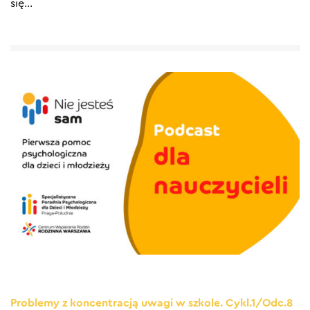
się
…
Problemy z koncentracją uwagi w szkole. Cykl.1/Odc.8