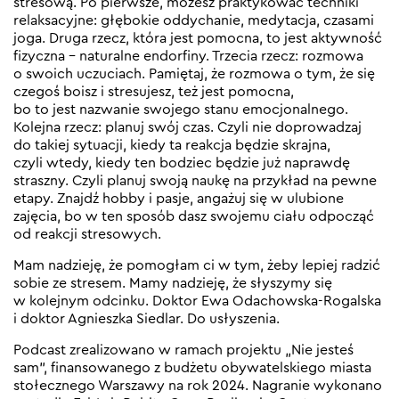
stresową. Po pierwsze, możesz praktykować techniki
relaksacyjne: głębokie oddychanie, medytacja, czasami
joga. Druga rzecz, która jest pomocna, to jest aktywność
fizyczna – naturalne endorfiny. Trzecia rzecz: rozmowa
o swoich uczuciach. Pamiętaj, że rozmowa o tym, że się
czegoś boisz i stresujesz, też jest pomocna,
bo to jest nazwanie swojego stanu emocjonalnego.
Kolejna rzecz: planuj swój czas. Czyli nie doprowadzaj
do takiej sytuacji, kiedy ta reakcja będzie skrajna,
czyli wtedy, kiedy ten bodziec będzie już naprawdę
straszny. Czyli planuj swoją naukę na przykład na pewne
etapy. Znajdź hobby i pasje, angażuj się w ulubione
zajęcia, bo w ten sposób dasz swojemu ciału odpocząć
od reakcji stresowych.
Mam nadzieję, że pomogłam ci w tym, żeby lepiej radzić
sobie ze stresem. Mamy nadzieję, że słyszymy się
w kolejnym odcinku. Doktor Ewa Odachowska-Rogalska
i doktor Agnieszka Siedlar. Do usłyszenia.
Podcast zrealizowano w ramach projektu „Nie jesteś
sam”, finansowanego z budżetu obywatelskiego miasta
stołecznego Warszawy na rok 2024. Nagranie wykonano