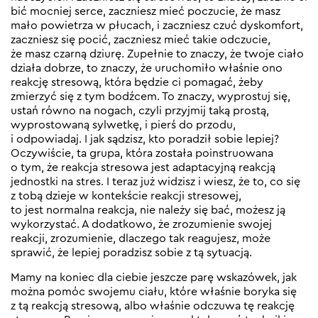
bić mocniej serce, zaczniesz mieć poczucie, że masz
mało powietrza w płucach, i zaczniesz czuć dyskomfort,
zaczniesz się pocić, zaczniesz mieć takie odczucie,
że masz czarną dziurę. Zupełnie to znaczy, że twoje ciało
działa dobrze, to znaczy, że uruchomiło właśnie ono
reakcję stresową, która będzie ci pomagać, żeby
zmierzyć się z tym bodźcem. To znaczy, wyprostuj się,
ustań równo na nogach, czyli przyjmij taką prostą,
wyprostowaną sylwetkę, i pierś do przodu,
i odpowiadaj. I jak sądzisz, kto poradził sobie lepiej?
Oczywiście, ta grupa, która została poinstruowana
o tym, że reakcja stresowa jest adaptacyjną reakcją
jednostki na stres. I teraz już widzisz i wiesz, że to, co się
z tobą dzieje w kontekście reakcji stresowej,
to jest normalna reakcja, nie należy się bać, możesz ją
wykorzystać. A dodatkowo, że zrozumienie swojej
reakcji, zrozumienie, dlaczego tak reagujesz, może
sprawić, że lepiej poradzisz sobie z tą sytuacją.
Mamy na koniec dla ciebie jeszcze parę wskazówek, jak
można pomóc swojemu ciału, które właśnie boryka się
z tą reakcją stresową, albo właśnie odczuwa tę reakcję