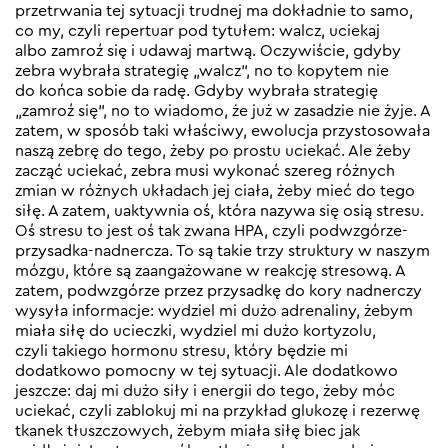
przetrwania tej sytuacji trudnej ma dokładnie to samo,
co my, czyli repertuar pod tytułem: walcz, uciekaj
albo zamroź się i udawaj martwą. Oczywiście, gdyby
zebra wybrała strategię „walcz”, no to kopytem nie
do końca sobie da radę. Gdyby wybrała strategię
„zamroź się”, no to wiadomo, że już w zasadzie nie żyje. A
zatem, w sposób taki właściwy, ewolucja przystosowała
naszą zebrę do tego, żeby po prostu uciekać. Ale żeby
zacząć uciekać, zebra musi wykonać szereg różnych
zmian w różnych układach jej ciała, żeby mieć do tego
siłę. A zatem, uaktywnia oś, która nazywa się osią stresu.
Oś stresu to jest oś tak zwana HPA, czyli podwzgórze-
przysadka-nadnercza. To są takie trzy struktury w naszym
mózgu, które są zaangażowane w reakcję stresową. A
zatem, podwzgórze przez przysadkę do kory nadnerczy
wysyła informacje: wydziel mi dużo adrenaliny, żebym
miała siłę do ucieczki, wydziel mi dużo kortyzolu,
czyli takiego hormonu stresu, który będzie mi
dodatkowo pomocny w tej sytuacji. Ale dodatkowo
jeszcze: daj mi dużo siły i energii do tego, żeby móc
uciekać, czyli zablokuj mi na przykład glukozę i rezerwę
tkanek tłuszczowych, żebym miała siłę biec jak