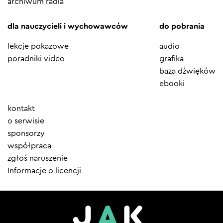
archiwum radia
dla nauczycieli i wychowawców
do pobrania
lekcje pokazowe
audio
poradniki video
grafika
baza dźwięków
ebooki
Element
kontakt
menu
o serwisie
sponsorzy
współpraca
zgłoś naruszenie
Informacje o licencji