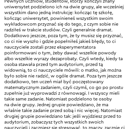
Pewnych uczniów, studentów, którzy kończyli znany
uniwersytet podzielono ich na dwie grupy, ale wcześniej
wszystkim dano jedną instrukcję: kończąc tę szkołę,
kończąc uniwersytet, powinieneś wszystkim swoim
wykładowcom przyznać się do tego, z czym sobie nie
radziłeś w trakcie studiów. Czyli generalnie dramat.
Dodatkowo jeszcze, poza tym, że ty musisz się przyznać,
co ci nie wyszło i gdzie popełniłeś jakieś błędy, to ci
nauczyciele zostali przez eksperymentatora
poinformowani o tym, żeby dawać wszelkie powody
albo wszelkie wyrazy dezaprobaty. Czyli wtedy, kiedy ta
osoba stawała przed tym audytorium, przed tą
widownią, to ci nauczyciele mówili: o matko, jak można
było sobie nie radzić, w ogóle dramat. Poza tym jeszcze
dodatkowo, ten uczeń miał być poczęstowany
matematycznym zadaniem, czyli czymś, co go po prostu
zupełnie już wyprowadzi z równowagi. I wszyscy mieli
takie same zadanie. Natomiast podzielono te osoby
na dwie grupy. Jednej grupie powiedziano, że ma
właśnie takie zadanie przed sobą i nic więcej. Natomiast
drugiej grupie powiedziano tak: jeśli wyjdziesz przed to
audytorium, zobaczysz tych wszystkich swoich
nauczycieli i zaczniesz się stresować, to znaczy, zacznie ci