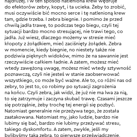
najdłużej. I w ten sposób natleniona krew wędruje
do efektorów zebry, kopyt, i ta ucieka. Żeby to zrobić,
musi oczywiście bić mocno serce i tę natlenioną krew
tam, gdzie trzeba. I zebra biegnie. I pomimo że przed
chwilą jadła trawę, to podczas tego biegu, czyli tej
sytuacji bardzo mocno stresującej, nie trawi tego, co
jadła. Już wiesz, dlaczego możemy w stresie mieć
kłopoty z żołądkiem, mieć zaciśnięty żołądek. Zebra
w momencie, kiedy biegnie, no niestety także nie
podziwia pięknych widoków, mimo że na sawannie jest
rzeczywiście całkiem ładnie. A zatem, możesz mieć
wtedy zawężoną uwagę, możesz mieć wtedy sztywność
poznawczą, czyli nie jesteś w stanie zaobserwować
wszystkiego, co może być ważne. Ale to, co różni nas od
zebry, to jest to, co robimy po sytuacji zagrożenia
na końcu. Czyli zebra, jak widzi, że już nie ma lwa za nią,
to się zatrzymuje i zaczyna skubać trawę. Czasami jeszcze
się potrząśnie, żeby trochę tej energii się pozbyć.
Natomiast generalnie nie przeżywa tego, że została
zaatakowana. Natomiast my, jako ludzie, bardzo nie
lubimy się bać, bardzo nie lubimy przeżywać stresu,
takiego dyskomfortu. A zatem, zwykle, jeśli my
bylibyśmy taką zebrą, to pierwsze przeświadczenie,