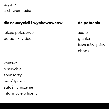
czytnik
archiwum radia
dla nauczycieli i wychowawców
do pobrania
lekcje pokazowe
audio
poradniki video
grafika
baza dźwięków
ebooki
Element
kontakt
menu
o serwisie
sponsorzy
współpraca
zgłoś naruszenie
Informacje o licencji