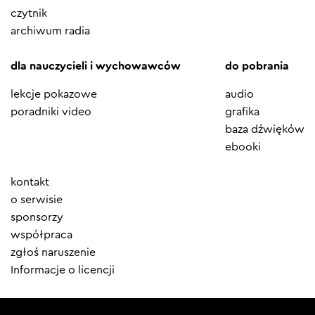
czytnik
archiwum radia
dla nauczycieli i wychowawców
do pobrania
lekcje pokazowe
audio
poradniki video
grafika
baza dźwięków
ebooki
Element
kontakt
menu
o serwisie
sponsorzy
współpraca
zgłoś naruszenie
Informacje o licencji