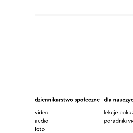
dziennikarstwo społeczne
dla nauczy
video
lekcje pok
audio
poradniki v
foto