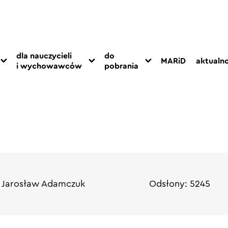
dla nauczycieli
do
MARiD
aktualno
i wychowawców
pobrania
: Jarosław Adamczuk
Odsłony: 5245