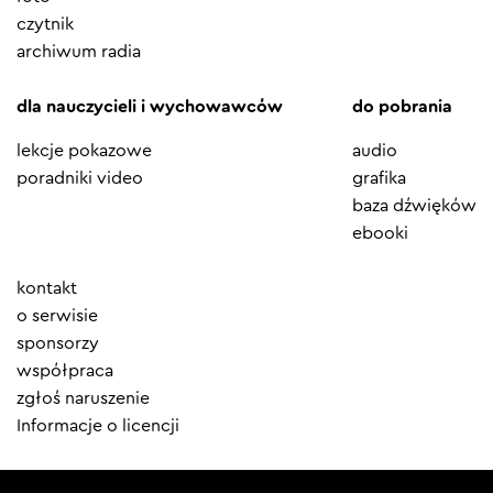
czytnik
archiwum radia
dla nauczycieli i wychowawców
do pobrania
lekcje pokazowe
audio
poradniki video
grafika
baza dźwięków
ebooki
Element
kontakt
menu
o serwisie
sponsorzy
współpraca
zgłoś naruszenie
Informacje o licencji