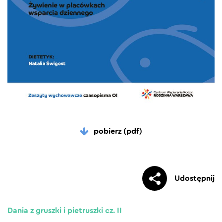
pobierz (pdf)
Udostępnij
Dania z gruszki i pietruszki cz. II