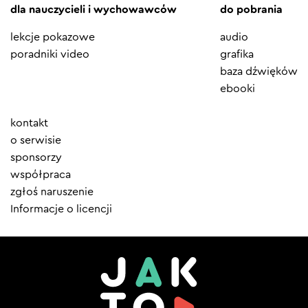
dla nauczycieli i wychowawców
do pobrania
lekcje pokazowe
audio
poradniki video
grafika
baza dźwięków
ebooki
Element
kontakt
menu
o serwisie
sponsorzy
współpraca
zgłoś naruszenie
Informacje o licencji