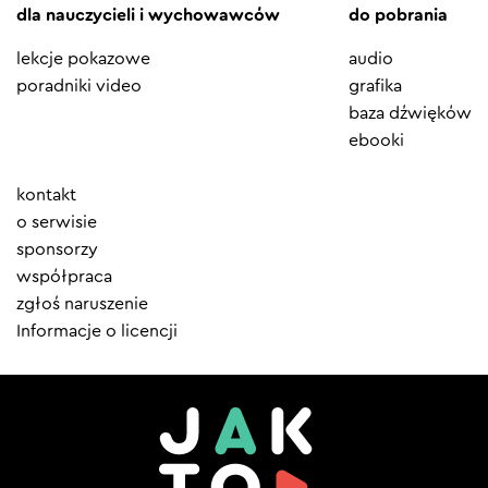
dla nauczycieli i wychowawców
do pobrania
lekcje pokazowe
audio
poradniki video
grafika
baza dźwięków
ebooki
Element
kontakt
menu
o serwisie
sponsorzy
współpraca
zgłoś naruszenie
Informacje o licencji